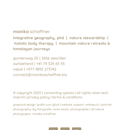
monika
schaffner
integrative geography, phd | nature stewardship |
holistic body therapy | mountain nature retreats &
himalayan journeys
guntenweg 20 | 3656 aeschlen
switzerland | +41 79 325 65 55
nepal | +977 9810 273742
connect@monikaschaffner.biz
© copyright 2025 | connecting spaces | all rights reserved |
imprint
| privacy policy
|
terms & conditions
graphical design:
grafik zum glück
| website support:
onlinep.ch
| portrait
photography:
ley fotografie
;
remo eisner photographie
| all nature
photographs:
monika schaffn
er