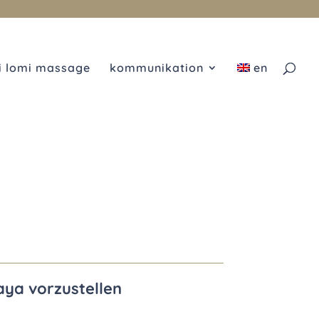
i lomi massage
kommunikation
en
laya vorzustellen