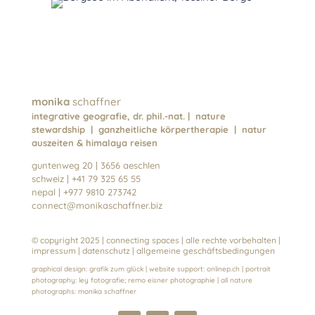
monika
schaffner
integrative geografie, dr. phil.-nat. | nature
stewardship | ganzheitliche körpertherapie | natur
auszeiten & himalaya reisen
guntenweg 20 | 3656 aeschlen
schweiz | +41 79 325 65 55
nepal | +977 9810 273742
connect@monikaschaffner.biz
© copyright 2025 | connecting spaces | alle rechte vorbehalten |
impressum
|
datenschutz
|
allgemeine geschäftsbedingungen
graphical design:
grafik zum glück
| website support:
onlinep.ch
| portrait
photography:
ley fotografie
;
remo eisner photographie
| all nature
photographs:
monika schaffn
er