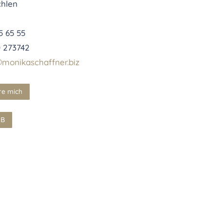
chlen
5 65 55
0 273742
monikaschaffner.biz
re mich
GB