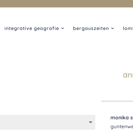
integrative geografie
bergauszeiten
lom
an
monika s
guntenw