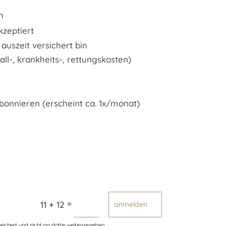
h
kzeptiert
 auszeit versichert bin
ll-, krankheits-, rettungskosten)
bonnieren (erscheint ca. 1x/monat)
=
11 + 12
anmelden
ichert und nicht an dritte weitergegeben.