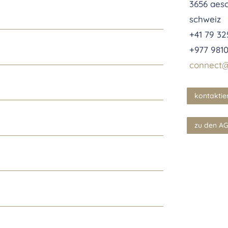
3656 aes
schweiz
+41 79 32
+977 981
connect@
kontaktie
zu den A