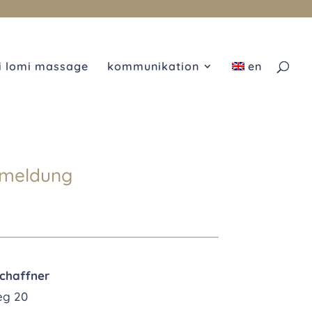
i lomi massage
kommunikation
en
meldung
chaffner
eg 20